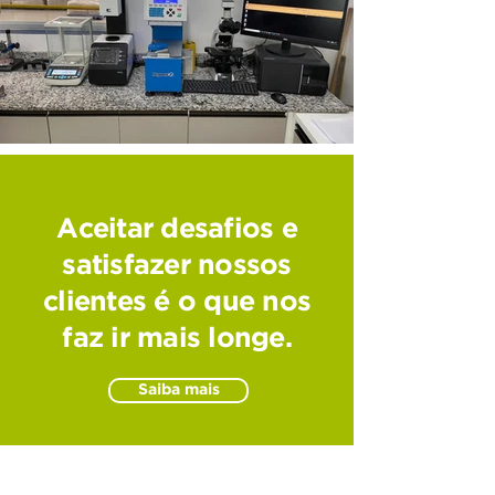
Aceitar desafios e
satisfazer nossos
clientes é o que nos
faz ir mais longe.
Saiba mais