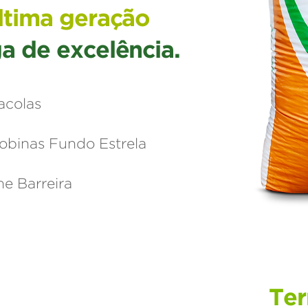
ltima geração
a de excelência.
acolas
Bobinas Fundo Estrela
me Barreira
Te