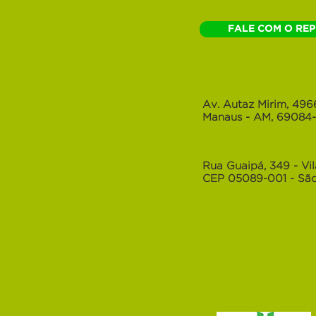
FALE COM O RE
Walff - Planta Indust
Av. Autaz Mirim, 496
Manaus - AM, 69084
Núcleo Administrativo
Rua Guaipá, 349 - Vi
CEP 05089-001 - São
Ver no mapa