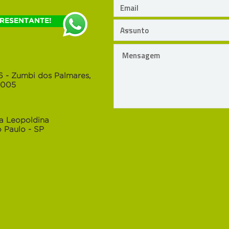
PRESENTANTE!
rial em Manaus - AM
6 - Zumbi dos Palmares,
-005
 - Aliprot
la Leopoldina
 Paulo - SP